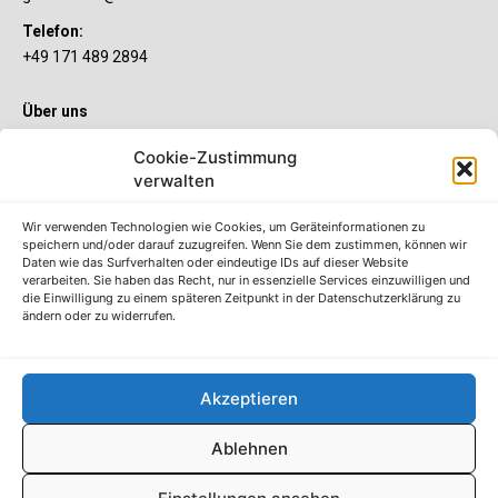
Telefon:
+49 171 489 2894
Über uns
Wenn’s um Geld geht, hat jeder ganz individuelle Vorstellungen.
Cookie-Zustimmung
Sie wollen mehr als ein gewöhnliches Girokonto? Dann ist unser
verwalten
S-Quin Konto genau das Richtige für Sie. Die beiden
Kontomodelle S-Quin Exklusiv und S-Quin Kompakt bietet Ihnen
etliche Inklusivleistungen. Im S-Quin Magazin erfahren Sie
Wir verwenden Technologien wie Cookies, um Geräteinformationen zu
immer, was es Neues gibt.
speichern und/oder darauf zuzugreifen. Wenn Sie dem zustimmen, können wir
Daten wie das Surfverhalten oder eindeutige IDs auf dieser Website
verarbeiten. Sie haben das Recht, nur in essenzielle Services einzuwilligen und
Die S-Quin Kontomodelle
die Einwilligung zu einem späteren Zeitpunkt in der Datenschutzerklärung zu
ändern oder zu widerrufen.
Impressum
Datenschutzhinweise
AGB
Akzeptieren
Erklärung zur Barrierefreiheit
Ablehnen
© S-Markt & Mehrwert & Sparkasse Neuss, 2022-25