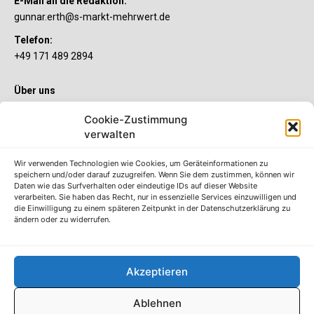
E-Mail an die Redaktion:
gunnar.erth@s-markt-mehrwert.de
Telefon:
+49 171 489 2894
Über uns
Wenn’s um Geld geht, hat jeder ganz individuelle Vorstellungen.
Cookie-Zustimmung
Sie wollen mehr als ein gewöhnliches Girokonto? Dann ist unser
verwalten
S-Quin Konto genau das Richtige für Sie. Die beiden
Kontomodelle S-Quin Exklusiv und S-Quin Kompakt bietet Ihnen
etliche Inklusivleistungen. Im S-Quin Magazin erfahren Sie
Wir verwenden Technologien wie Cookies, um Geräteinformationen zu
immer, was es Neues gibt.
speichern und/oder darauf zuzugreifen. Wenn Sie dem zustimmen, können wir
Daten wie das Surfverhalten oder eindeutige IDs auf dieser Website
verarbeiten. Sie haben das Recht, nur in essenzielle Services einzuwilligen und
Die S-Quin Kontomodelle
die Einwilligung zu einem späteren Zeitpunkt in der Datenschutzerklärung zu
ändern oder zu widerrufen.
Impressum
Datenschutzhinweise
AGB
Akzeptieren
Erklärung zur Barrierefreiheit
Ablehnen