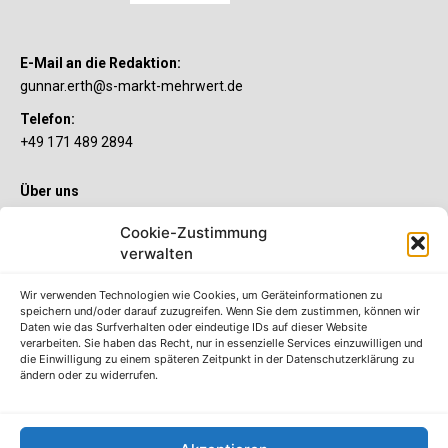
E-Mail an die Redaktion:
gunnar.erth@s-markt-mehrwert.de
Telefon:
+49 171 489 2894
Über uns
Wenn’s um Geld geht, hat jeder ganz individuelle Vorstellungen.
Cookie-Zustimmung
Sie wollen mehr als ein gewöhnliches Girokonto? Dann ist unser
S-Quin Konto genau das Richtige für Sie. Die beiden
verwalten
Kontomodelle S-Quin Exklusiv und S-Quin Kompakt bietet Ihnen
etliche Inklusivleistungen. Im S-Quin Magazin erfahren Sie
Wir verwenden Technologien wie Cookies, um Geräteinformationen zu
immer, was es Neues gibt.
speichern und/oder darauf zuzugreifen. Wenn Sie dem zustimmen, können wir
Daten wie das Surfverhalten oder eindeutige IDs auf dieser Website
verarbeiten. Sie haben das Recht, nur in essenzielle Services einzuwilligen und
Die S-Quin Kontomodelle
die Einwilligung zu einem späteren Zeitpunkt in der Datenschutzerklärung zu
ändern oder zu widerrufen.
Impressum
Datenschutzhinweise
AGB