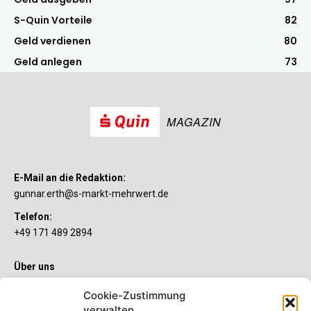
S-Quin Vorteile
82
Geld verdienen
80
Geld anlegen
73
MAGAZIN
E-Mail an die Redaktion:
gunnar.erth@s-markt-mehrwert.de
Telefon:
+49 171 489 2894
Über uns
Wenn’s um Geld geht, hat jeder ganz individuelle Vorstellungen.
Cookie-Zustimmung
Sie wollen mehr als ein gewöhnliches Girokonto? Dann ist unser
verwalten
S-Quin Konto genau das Richtige für Sie. Die beiden