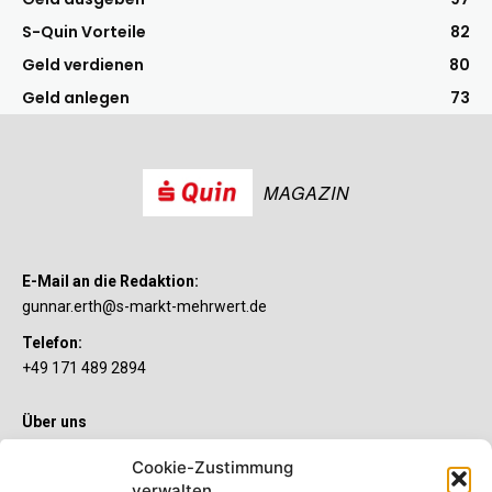
S-Quin Vorteile
82
Geld verdienen
80
Geld anlegen
73
MAGAZIN
E-Mail an die Redaktion:
gunnar.erth@s-markt-mehrwert.de
Telefon:
+49 171 489 2894
Über uns
Wenn’s um Geld geht, hat jeder ganz individuelle Vorstellungen.
Cookie-Zustimmung
Sie wollen mehr als ein gewöhnliches Girokonto? Dann ist unser
verwalten
S-Quin Konto genau das Richtige für Sie. Die beiden