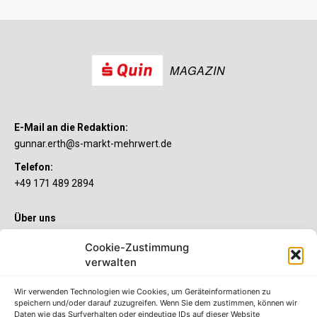
MAGAZIN
E-Mail an die Redaktion:
gunnar.erth@s-markt-mehrwert.de
Telefon:
+49 171 489 2894
Über uns
Wenn’s um Geld geht, hat jeder ganz individuelle Vorstellungen.
Cookie-Zustimmung
Sie wollen mehr als ein gewöhnliches Girokonto? Dann ist unser
S-Quin Konto genau das Richtige für Sie. Die beiden
verwalten
Kontomodelle S-Quin Exklusiv und S-Quin Kompakt bietet Ihnen
etliche Inklusivleistungen. Im S-Quin Magazin erfahren Sie
Wir verwenden Technologien wie Cookies, um Geräteinformationen zu
immer, was es Neues gibt.
speichern und/oder darauf zuzugreifen. Wenn Sie dem zustimmen, können wir
Daten wie das Surfverhalten oder eindeutige IDs auf dieser Website