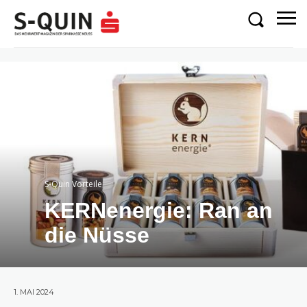
S-Quin Vorteile
KERNenergie: Ran an
die Nüsse
1. MAI 2024