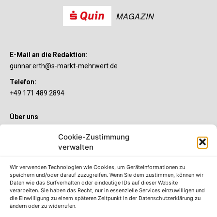
MAGAZIN
E-Mail an die Redaktion:
gunnar.erth@s-markt-mehrwert.de
Telefon:
+49 171 489 2894
Über uns
Wenn’s um Geld geht, hat jeder ganz individuelle Vorstellungen.
Cookie-Zustimmung
Sie wollen mehr als ein gewöhnliches Girokonto? Dann ist unser
verwalten
S-Quin Konto genau das Richtige für Sie. Die beiden
Kontomodelle S-Quin Exklusiv und S-Quin Kompakt bietet Ihnen
etliche Inklusivleistungen. Im S-Quin Magazin erfahren Sie
Wir verwenden Technologien wie Cookies, um Geräteinformationen zu
immer, was es Neues gibt.
speichern und/oder darauf zuzugreifen. Wenn Sie dem zustimmen, können wir
Daten wie das Surfverhalten oder eindeutige IDs auf dieser Website
verarbeiten. Sie haben das Recht, nur in essenzielle Services einzuwilligen und
Die S-Quin Kontomodelle
die Einwilligung zu einem späteren Zeitpunkt in der Datenschutzerklärung zu
ändern oder zu widerrufen.
Impressum