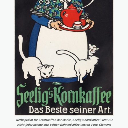
Werbeplakat für Ersatzkaffee der Marke „Seelig´s Kornkaffee“, um1910.
Nicht jeder konnte sich echten Bohnenkaffee leisten. Foto: Clemens