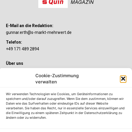
MAGAZIN
E-Mail an die Redaktion:
gunnar.erth@s-markt-mehrwert.de
Telefon:
+49 171 489 2894
Über uns
Wenn’s um Geld geht, hat jeder ganz individuelle Vorstellungen.
Cookie-Zustimmung
Sie wollen mehr als ein gewöhnliches Girokonto? Dann ist unser
verwalten
S-Quin Konto genau das Richtige für Sie. Die beiden
Kontomodelle S-Quin Exklusiv und S-Quin Kompakt bietet Ihnen
etliche Inklusivleistungen. Im S-Quin Magazin erfahren Sie
Wir verwenden Technologien wie Cookies, um Geräteinformationen zu
immer, was es Neues gibt.
speichern und/oder darauf zuzugreifen. Wenn Sie dem zustimmen, können wir
Daten wie das Surfverhalten oder eindeutige IDs auf dieser Website
verarbeiten. Sie haben das Recht, nur in essenzielle Services einzuwilligen und
Die S-Quin Kontomodelle
die Einwilligung zu einem späteren Zeitpunkt in der Datenschutzerklärung zu
ändern oder zu widerrufen.
Impressum
Datenschutzhinweise