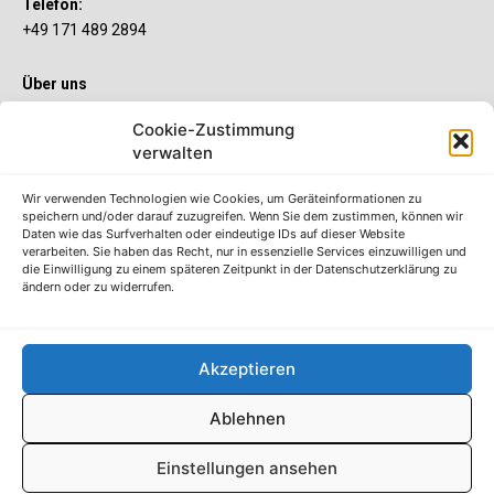
Telefon:
+49 171 489 2894
Über uns
Wenn’s um Geld geht, hat jeder ganz individuelle Vorstellungen.
Cookie-Zustimmung
Sie wollen mehr als ein gewöhnliches Girokonto? Dann ist unser
S-Quin Konto genau das Richtige für Sie. Die beiden
verwalten
Kontomodelle S-Quin Exklusiv und S-Quin Kompakt bietet Ihnen
etliche Inklusivleistungen. Im S-Quin Magazin erfahren Sie
Wir verwenden Technologien wie Cookies, um Geräteinformationen zu
immer, was es Neues gibt.
speichern und/oder darauf zuzugreifen. Wenn Sie dem zustimmen, können wir
Daten wie das Surfverhalten oder eindeutige IDs auf dieser Website
verarbeiten. Sie haben das Recht, nur in essenzielle Services einzuwilligen und
Die S-Quin Kontomodelle
die Einwilligung zu einem späteren Zeitpunkt in der Datenschutzerklärung zu
ändern oder zu widerrufen.
Impressum
Datenschutzhinweise
AGB
Akzeptieren
Erklärung zur Barrierefreiheit
Ablehnen
© S-Markt & Mehrwert & Sparkasse Neuss, 2022-25
Einstellungen ansehen