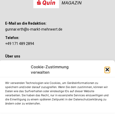
MAGAZIN
E-Mail an die Redaktion:
gunnar.erth@s-markt-mehrwert.de
Telefon:
+49 171 489 2894
Über uns
Wenn’s um Geld geht, hat jeder ganz individuelle Vorstellungen.
Cookie-Zustimmung
Sie wollen mehr als ein gewöhnliches Girokonto? Dann ist unser
verwalten
S-Quin Konto genau das Richtige für Sie. Die beiden
Kontomodelle S-Quin Exklusiv und S-Quin Kompakt bietet Ihnen
etliche Inklusivleistungen. Im S-Quin Magazin erfahren Sie
Wir verwenden Technologien wie Cookies, um Geräteinformationen zu
immer, was es Neues gibt.
speichern und/oder darauf zuzugreifen. Wenn Sie dem zustimmen, können wir
Daten wie das Surfverhalten oder eindeutige IDs auf dieser Website
verarbeiten. Sie haben das Recht, nur in essenzielle Services einzuwilligen und
Die S-Quin Kontomodelle
die Einwilligung zu einem späteren Zeitpunkt in der Datenschutzerklärung zu
ändern oder zu widerrufen.
Impressum
Datenschutzhinweise