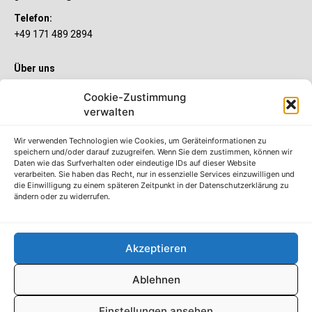
Telefon:
+49 171 489 2894
Über uns
Wenn’s um Geld geht, hat jeder ganz individuelle Vorstellungen.
Cookie-Zustimmung
Sie wollen mehr als ein gewöhnliches Girokonto? Dann ist unser
verwalten
S-Quin Konto genau das Richtige für Sie. Die beiden
Kontomodelle S-Quin Exklusiv und S-Quin Kompakt bietet Ihnen
etliche Inklusivleistungen. Im S-Quin Magazin erfahren Sie
Wir verwenden Technologien wie Cookies, um Geräteinformationen zu
immer, was es Neues gibt.
speichern und/oder darauf zuzugreifen. Wenn Sie dem zustimmen, können wir
Daten wie das Surfverhalten oder eindeutige IDs auf dieser Website
verarbeiten. Sie haben das Recht, nur in essenzielle Services einzuwilligen und
Die S-Quin Kontomodelle
die Einwilligung zu einem späteren Zeitpunkt in der Datenschutzerklärung zu
ändern oder zu widerrufen.
Impressum
Datenschutzhinweise
AGB
Akzeptieren
Erklärung zur Barrierefreiheit
Ablehnen
© S-Markt & Mehrwert & Sparkasse Neuss, 2022-25
Einstellungen ansehen