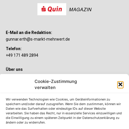
MAGAZIN
E-Mail an die Redaktion:
gunnar.erth@s-markt-mehrwert.de
Telefon:
+49 171 489 2894
Über uns
Wenn’s um Geld geht, hat jeder ganz individuelle Vorstellungen.
Cookie-Zustimmung
Sie wollen mehr als ein gewöhnliches Girokonto? Dann ist unser
verwalten
S-Quin Konto genau das Richtige für Sie. Die beiden
Kontomodelle S-Quin Exklusiv und S-Quin Kompakt bietet Ihnen
etliche Inklusivleistungen. Im S-Quin Magazin erfahren Sie
Wir verwenden Technologien wie Cookies, um Geräteinformationen zu
immer, was es Neues gibt.
speichern und/oder darauf zuzugreifen. Wenn Sie dem zustimmen, können wir
Daten wie das Surfverhalten oder eindeutige IDs auf dieser Website
verarbeiten. Sie haben das Recht, nur in essenzielle Services einzuwilligen und
Die S-Quin Kontomodelle
die Einwilligung zu einem späteren Zeitpunkt in der Datenschutzerklärung zu
ändern oder zu widerrufen.
Impressum