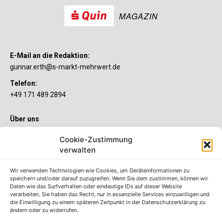
MAGAZIN
E-Mail an die Redaktion:
gunnar.erth@s-markt-mehrwert.de
Telefon:
+49 171 489 2894
Über uns
Wenn’s um Geld geht, hat jeder ganz individuelle Vorstellungen.
Cookie-Zustimmung
Sie wollen mehr als ein gewöhnliches Girokonto? Dann ist unser
verwalten
S-Quin Konto genau das Richtige für Sie. Die beiden
Kontomodelle S-Quin Exklusiv und S-Quin Kompakt bietet Ihnen
etliche Inklusivleistungen. Im S-Quin Magazin erfahren Sie
Wir verwenden Technologien wie Cookies, um Geräteinformationen zu
immer, was es Neues gibt.
speichern und/oder darauf zuzugreifen. Wenn Sie dem zustimmen, können wir
Daten wie das Surfverhalten oder eindeutige IDs auf dieser Website
verarbeiten. Sie haben das Recht, nur in essenzielle Services einzuwilligen und
Die S-Quin Kontomodelle
die Einwilligung zu einem späteren Zeitpunkt in der Datenschutzerklärung zu
ändern oder zu widerrufen.
Impressum