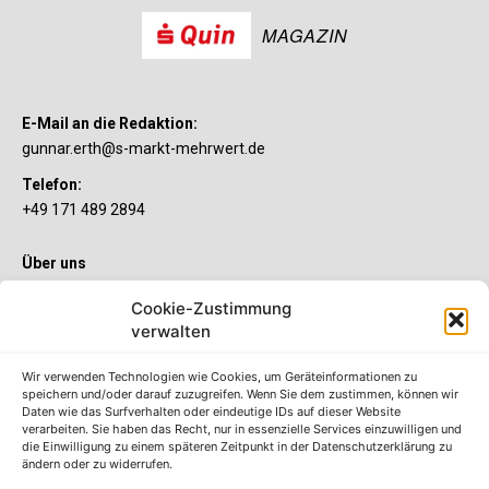
MAGAZIN
E-Mail an die Redaktion:
gunnar.erth@s-markt-mehrwert.de
Telefon:
+49 171 489 2894
Über uns
Wenn’s um Geld geht, hat jeder ganz individuelle Vorstellungen.
Cookie-Zustimmung
Sie wollen mehr als ein gewöhnliches Girokonto? Dann ist unser
S-Quin Konto genau das Richtige für Sie. Die beiden
verwalten
Kontomodelle S-Quin Exklusiv und S-Quin Kompakt bietet Ihnen
etliche Inklusivleistungen. Im S-Quin Magazin erfahren Sie
Wir verwenden Technologien wie Cookies, um Geräteinformationen zu
immer, was es Neues gibt.
speichern und/oder darauf zuzugreifen. Wenn Sie dem zustimmen, können wir
Daten wie das Surfverhalten oder eindeutige IDs auf dieser Website
verarbeiten. Sie haben das Recht, nur in essenzielle Services einzuwilligen und
Die S-Quin Kontomodelle
die Einwilligung zu einem späteren Zeitpunkt in der Datenschutzerklärung zu
ändern oder zu widerrufen.
Impressum