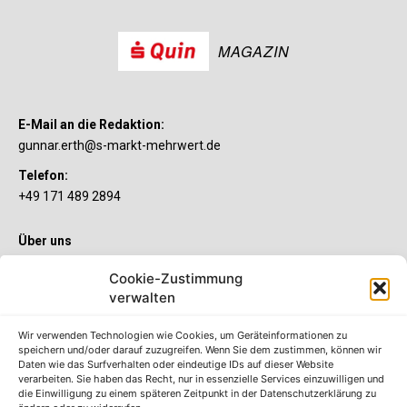
MAGAZIN
E-Mail an die Redaktion:
gunnar.erth@s-markt-mehrwert.de
Telefon:
+49 171 489 2894
Über uns
Wenn’s um Geld geht, hat jeder ganz individuelle Vorstellungen.
Cookie-Zustimmung
Sie wollen mehr als ein gewöhnliches Girokonto? Dann ist unser
verwalten
S-Quin Konto genau das Richtige für Sie. Die beiden
Kontomodelle S-Quin Exklusiv und S-Quin Kompakt bietet Ihnen
etliche Inklusivleistungen. Im S-Quin Magazin erfahren Sie
Wir verwenden Technologien wie Cookies, um Geräteinformationen zu
immer, was es Neues gibt.
speichern und/oder darauf zuzugreifen. Wenn Sie dem zustimmen, können wir
Daten wie das Surfverhalten oder eindeutige IDs auf dieser Website
verarbeiten. Sie haben das Recht, nur in essenzielle Services einzuwilligen und
Die S-Quin Kontomodelle
die Einwilligung zu einem späteren Zeitpunkt in der Datenschutzerklärung zu