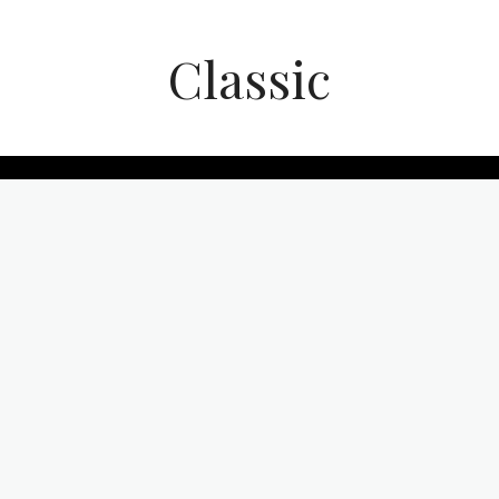
Classic
No menu items!